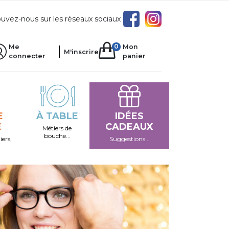
uvez-nous sur les réseaux sociaux
0
Me
Mon
M'inscrire
connecter
panier
E
À TABLE
IDÉES
E
CADEAUX
Métiers de
bouche...
iers,
Suggestions...