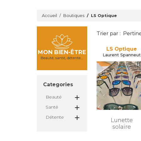
Accueil
Boutiques
LS Optique
Trier par :
Pertin
LS Optique
MON BIEN-ÊTRE
Laurent Spanneut
Beauté, santé, détente...
Categories

Beauté

Santé

Détente
Lunette
solaire