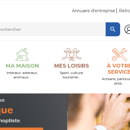
Retro
Annuaire d'entreprise

MA MAISON
MES LOISIRS
À VOTR
SERVIC
Intérieur, extérieur,
Sport, culture,
animaux...
tourisme...
Artisans, particul
pros...