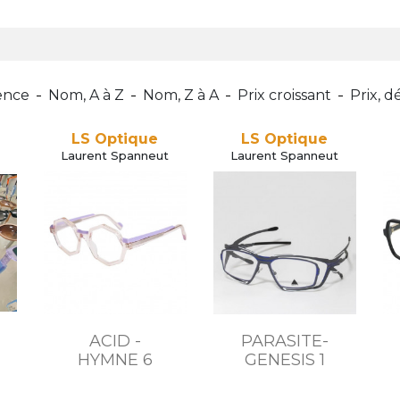
ence
Nom, A à Z
Nom, Z à A
Prix croissant
Prix, d
LS Optique
LS Optique
Laurent Spanneut
Laurent Spanneut
ACID -
PARASITE-
HYMNE 6
GENESIS 1