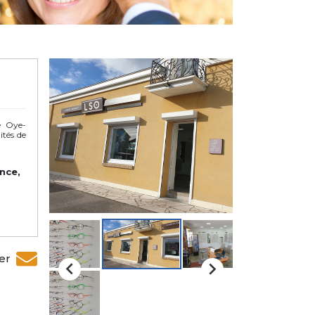
e Oye-
ités de
nce,
er

