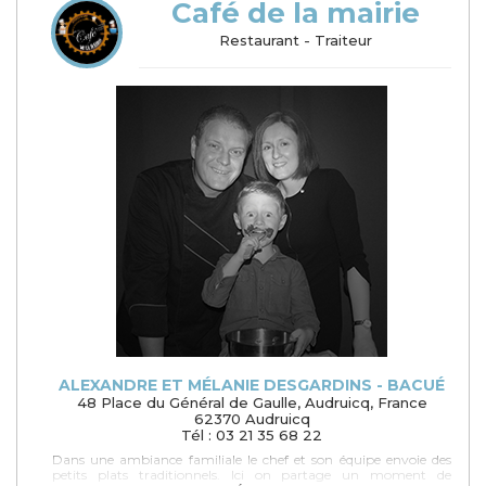
Café de la mairie
Restaurant - Traiteur
ALEXANDRE ET MÉLANIE DESGARDINS - BACUÉ
48 Place du Général de Gaulle, Audruicq, France
62370 Audruicq
Tél : 03 21 35 68 22
Dans une ambiance familiale le chef et son équipe envoie des
petits plats traditionnels. Ici on partage un moment de