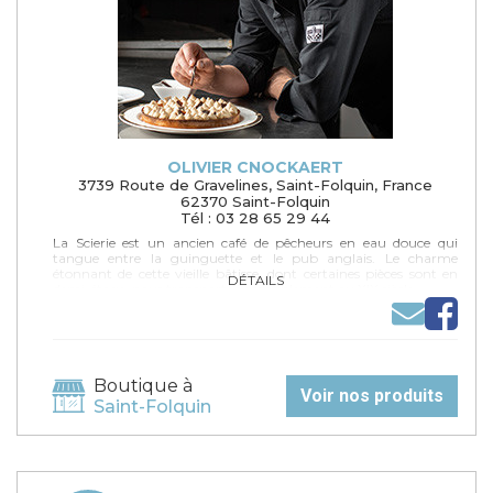
OLIVIER CNOCKAERT
3739 Route de Gravelines, Saint-Folquin, France
62370 Saint-Folquin
Tél : 03 28 65 29 44
La Scierie est un ancien café de pêcheurs en eau douce qui
tangue entre la guinguette et le pub anglais. Le charme
étonnant de cette vieille bâtisse, dont certaines pièces sont en
DÉTAILS
demi-étage, nous transporte irrésistiblement au XIX siècle.
Boutique à
Voir nos produits
Saint-Folquin