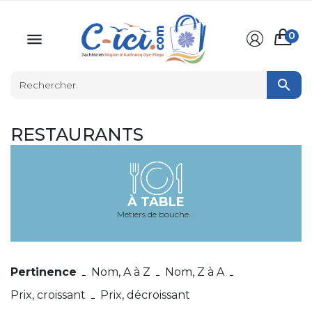
0


RESTAURANTS
À TABLE
Metiers de bouche...
Pertinence
Nom, A à Z
Nom, Z à A
Prix, croissant
Prix, décroissant