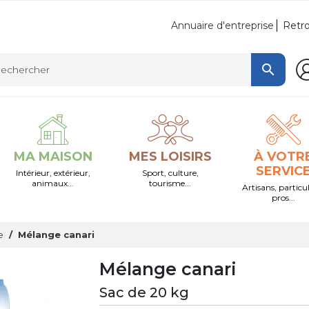
Retro
Annuaire d'entreprise

MA MAISON
MES LOISIRS
À VOTR
SERVIC
Intérieur, extérieur,
Sport, culture,
animaux...
tourisme...
Artisans, particul
pros...
e
Mélange canari
Mélange canari
Sac de 20 kg