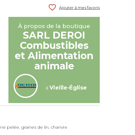
favorite_border
Ajouter à mes favoris
À propos de la boutique
SARL DEROI
Combustibles
et Alimentation
animale
Vieille-Église
à
oine pelée, graines de lin, chanvre