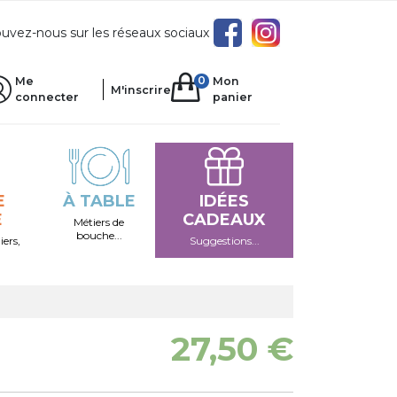
uvez-nous sur les réseaux sociaux
0
Me
Mon
M'inscrire
connecter
panier
E
À TABLE
IDÉES
E
CADEAUX
Métiers de
bouche...
iers,
Suggestions...
27,50 €