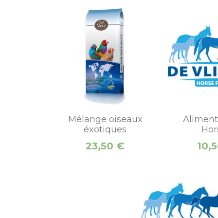
Mélange oiseaux
Aliment
éxotiques
Hors
Prix
Prix
23,50 €
10,