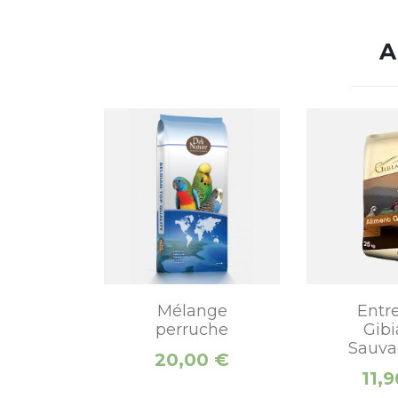
A
Mélange
Entr
perruche
Gib
Sauva
Prix
20,00 €
Prix
11,