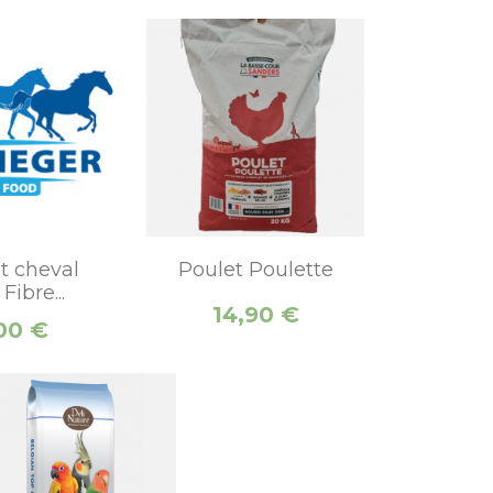
t cheval
Poulet Poulette
Fibre...
Prix
14,90 €
00 €