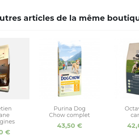
utres articles de la même boutiq
etien
Purina Dog
Octa
iane
Chow complet
ca
gines
Prix
Prix
43,50 €
42,
90 €