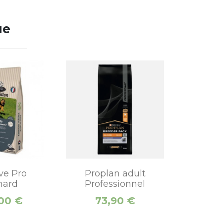
ue
ve Pro
Proplan adult
nard
Professionnel
Prix
00 €
73,90 €