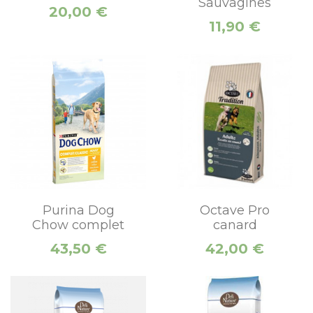
Sauvagines
Prix
20,00 €
Prix
11,90 €
Purina Dog
Octave Pro
Chow complet
canard
Prix
Prix
43,50 €
42,00 €