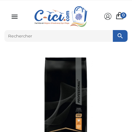
0

