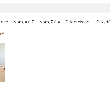
ence
Nom, A à Z
Nom, Z à A
Prix croissant
Prix, d
té