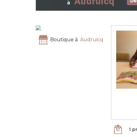
Boutique à
Audruicq
1 p