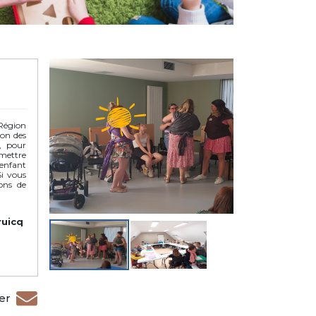
Région
on des
s, pour
mettre
 enfant
Si vous
ons de
ruicq
er