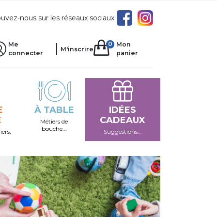
uvez-nous sur les réseaux sociaux
0
Me
Mon
M'inscrire
connecter
panier
E
À TABLE
IDÉES
E
CADEAUX
Métiers de
bouche...
iers,
Suggestions...