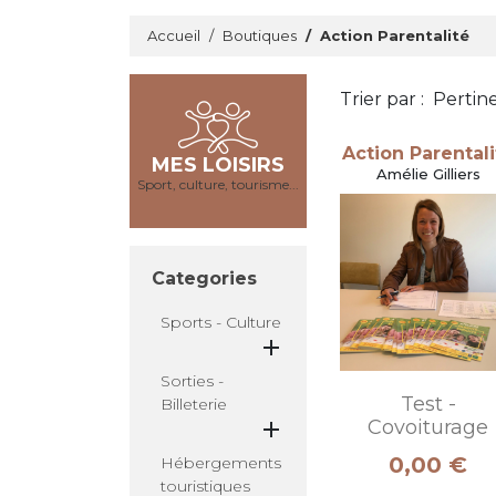
Accueil
Boutiques
Action Parentalité
Trier par :
Pertin
Action Parentali
MES LOISIRS
Amélie Gilliers
Sport, culture, tourisme...
Categories
Sports - Culture

Sorties -
Test -
Billeterie
Covoiturage

Prix
0,00 €
Hébergements
touristiques