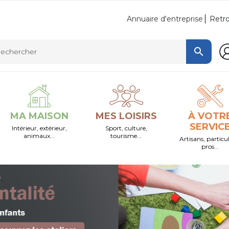
Retro
Annuaire d'entreprise

MA MAISON
MES LOISIRS
À VOTR
SERVIC
Intérieur, extérieur,
Sport, culture,
animaux...
tourisme...
Artisans, particul
pros...