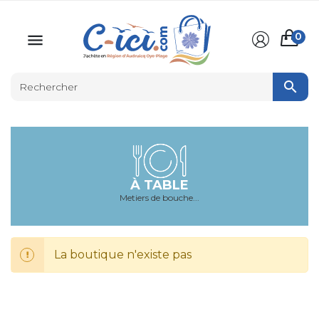
0


À TABLE
Metiers de bouche...
La boutique n'existe pas