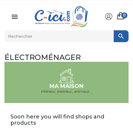
0


ÉLECTROMÉNAGER
MA MAISON
Intérieur, extérieur, animaux...
Soon here you will find shops and
products