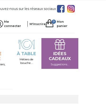
uvez-nous sur les réseaux sociaux
0
Me
Mon
M'inscrire
connecter
panier
E
À TABLE
IDÉES
E
CADEAUX
Métiers de
bouche...
iers,
Suggestions...