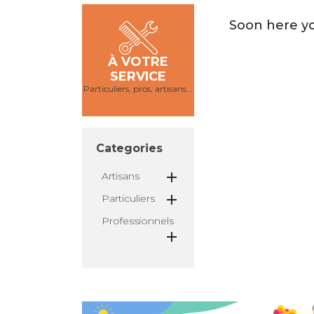
Soon here yo
À VOTRE
SERVICE
Particuliers, pros, artisans...
Categories

Artisans

Particuliers
Professionnels
