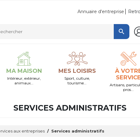
Retro
Annuaire d'entreprise

MA MAISON
MES LOISIRS
À VOTR
SERVIC
Intérieur, extérieur,
Sport, culture,
animaux...
tourisme...
Artisans, particul
pros...
SERVICES ADMINISTRATIFS
rvices aux entreprises
Services administratifs