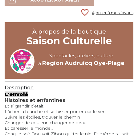
favorite_border
Ajouter à mes favoris
À propos de la boutique
Saison Culturelle
Spectacles, ateliers, culture
Région Audruicq Oye-Plage
à
Description
L'envolé
Histoires et enfantines
Et si grandir c’était :
Lâcher la branche et se laisser porter par le vent
Suivre les étoiles, trouver le chemin
Changer de couleur, changer de peau
Et caresser le monde…
Chaque soir Bou voit Zibou quitter le nid. Et même s'il sait