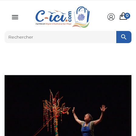
0

