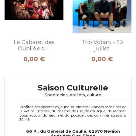
Le Cabaret des
Trio Voban - 23
Oublié.e.s -...
juillet
Prix
Prix
0,00 €
0,00 €
Saison Culturelle
Spectacles, ateliers, culture
Profitez des spectacles jeune-public des Grandes semaines de
la Petite Enfance, du théâtre de rue, de musique, de rendez-
vous autour du jardin et du potager, des commémorations
39-45
66 Pl. du Général de Gaulle, 62370 Région
Audruicq Oye-Plage