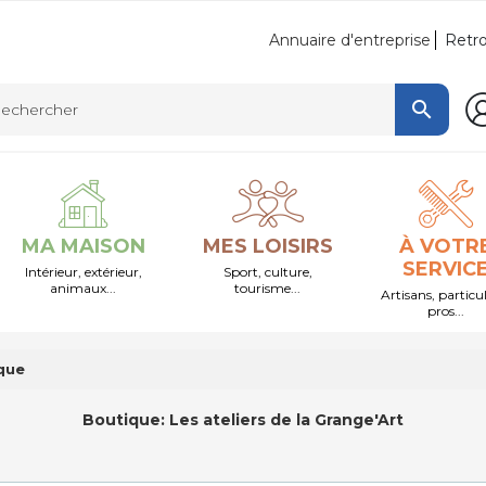
Retro
Annuaire d'entreprise

MA MAISON
MES LOISIRS
À VOTR
SERVIC
Intérieur, extérieur,
Sport, culture,
animaux...
tourisme...
Artisans, particul
pros...
que
Boutique:
Les ateliers de la Grange'Art