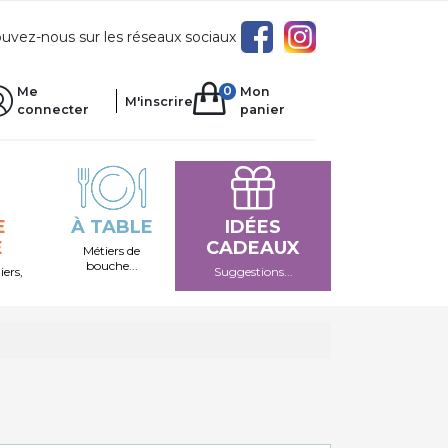
uvez-nous sur les réseaux sociaux
0
Me
Mon
M'inscrire
connecter
panier
E
À TABLE
IDÉES
E
CADEAUX
Métiers de
bouche...
iers,
Suggestions...