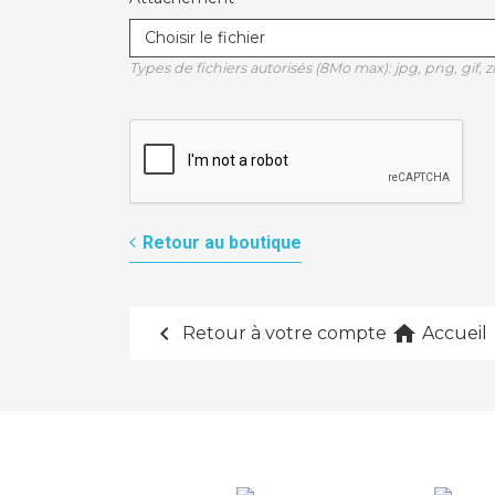
Choisir le fichier
Types de fichiers autorisés (8Mo max): jpg, png, gif, zi
Retour au boutique
chevron_left
home
Retour à votre compte
Accueil