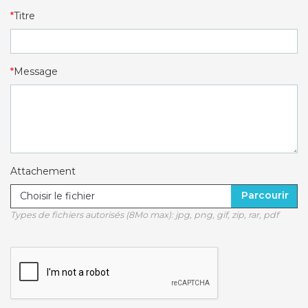
Titre
Message
Attachement
Choisir le fichier
Types de fichiers autorisés (8Mo max): jpg, png, gif, zip, rar, pdf