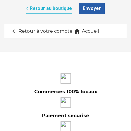
Retour au boutique
Envoyer
chevron_left
home
Retour à votre compte
Accueil
Commerces 100% locaux
Paiement sécurisé