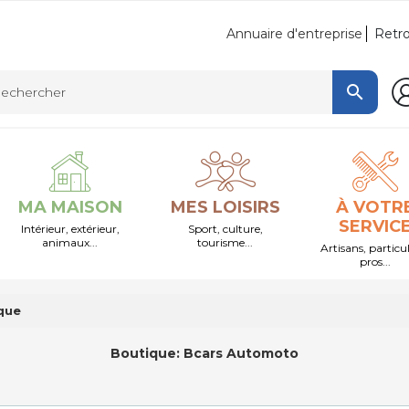
Retro
Annuaire d'entreprise

MA MAISON
MES LOISIRS
À VOTR
SERVIC
Intérieur, extérieur,
Sport, culture,
animaux...
tourisme...
Artisans, particul
pros...
que
Boutique:
Bcars Automoto