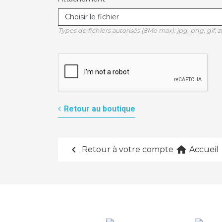
Choisir le fichier
Types de fichiers autorisés (8Mo max): jpg, png, gif, zi
Retour au boutique
chevron_left
home
Retour à votre compte
Accueil