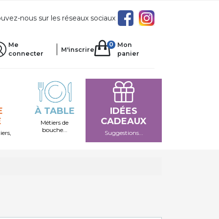
uvez-nous sur les réseaux sociaux
0
Me
Mon
M'inscrire
connecter
panier
E
À TABLE
IDÉES
E
CADEAUX
Métiers de
bouche...
iers,
Suggestions...