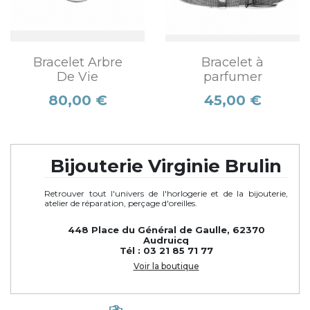
Bracelet Arbre
Bracelet à
De Vie
parfumer
Prix
Prix
80,00 €
45,00 €
Bijouterie Virginie Brulin
Retrouver tout l'univers de l'horlogerie et de la bijouterie,
atelier de réparation, perçage d'oreilles.
448 Place du Général de Gaulle, 62370
Audruicq
Tél : 03 21 85 71 77
Voir la boutique