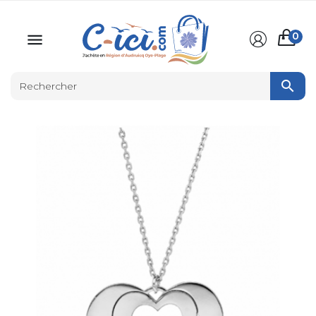
0

