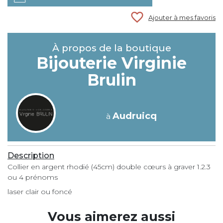
favorite_border
Ajouter à mes favoris
À propos de la boutique
Bijouterie Virginie
Brulin
Audruicq
à
Description
Collier en argent rhodié (45cm) double cœurs à graver 1.2.3
ou 4 prénoms
laser clair ou foncé
Vous aimerez aussi