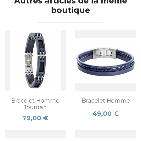
Autres articles de la même
boutique
Bracelet Homme
Bracelet Homme
Jourdan
Prix
49,00 €
Prix
79,00 €