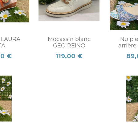
d LAURA
Mocassin blanc
Nu pie
TA
GEO REINO
arrière
Prix
Prix
00 €
119,00 €
89,