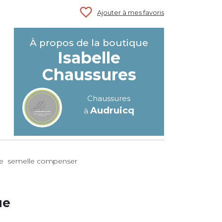
favorite_border
Ajouter à mes favoris
À propos de la boutique
Isabelle
Chaussures
Chaussures
Audruicq
à
ville semelle compenser
ue