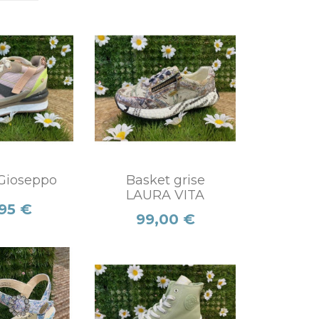
Gioseppo
Basket grise
LAURA VITA
95 €
Prix
99,00 €