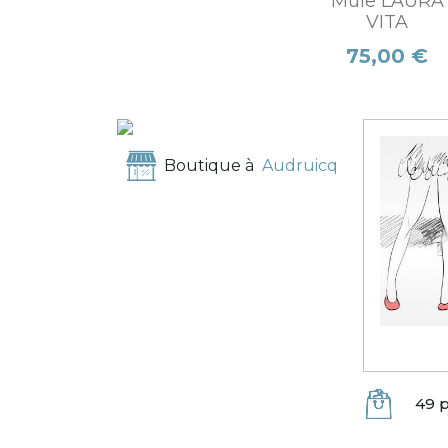
Mule LAURA
VITA
Prix
75,00 €
Boutique à
Audruicq
49 