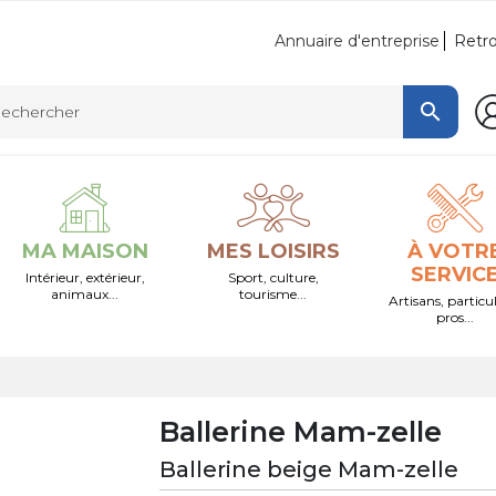
Retro
Annuaire d'entreprise

MA MAISON
MES LOISIRS
À VOTR
SERVIC
Intérieur, extérieur,
Sport, culture,
animaux...
tourisme...
Artisans, particul
pros...
Ballerine Mam-zelle
Ballerine beige Mam-zelle