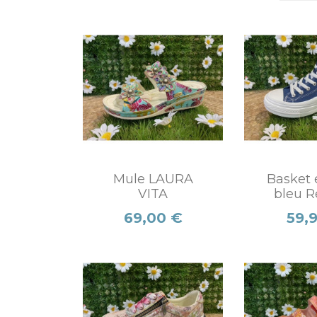
Mule LAURA
Basket 
VITA
bleu R
Prix
Prix
69,00 €
59,