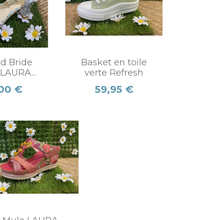
d Bride
Basket en toile
 LAURA...
verte Refresh
Prix
00 €
59,95 €