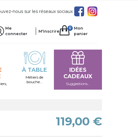
uvez-nous sur les réseaux sociaux
0
Me
Mon
M'inscrire
connecter
panier
E
À TABLE
IDÉES
E
CADEAUX
Métiers de
bouche...
iers,
Suggestions...
119,00 €