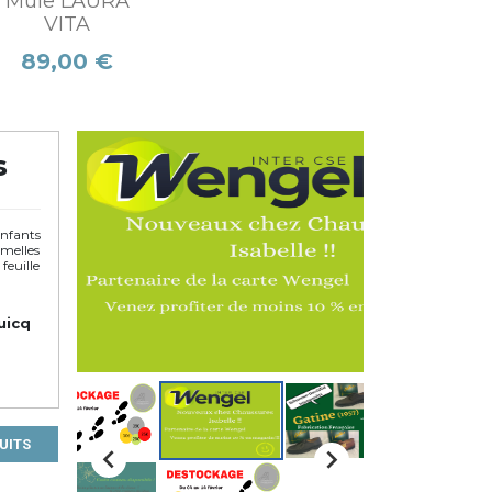
Mule LAURA
VITA
Prix
89,00 €
s
nfants
melles
euille
uicq
UITS

