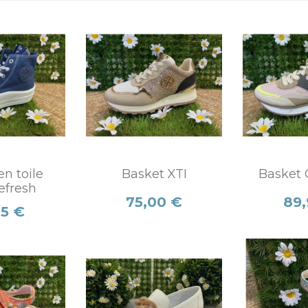
en toile
Basket XTI
Basket 
efresh
Prix
Prix
75,00 €
89,
95 €