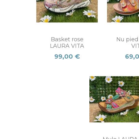
Basket rose
Nu pie
LAURA VITA
VI
Prix
Prix
99,00 €
69,