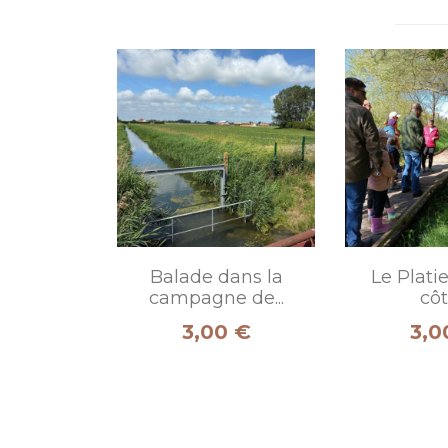
Balade dans la
Le Plati
campagne de...
côté
Prix
Prix
3,00 €
3,0