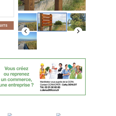
UITS

