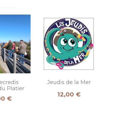
ecredis
Jeudis de la Mer
u Platier
Prix
12,00 €
00 €