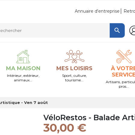
Retro
Annuaire d'entreprise

MA MAISON
MES LOISIRS
À VOTR
SERVIC
Intérieur, extérieur,
Sport, culture,
animaux...
tourisme...
Artisans, particul
pros...
rtistique - Ven 7 août
VéloRestos - Balade Art
30,00 €