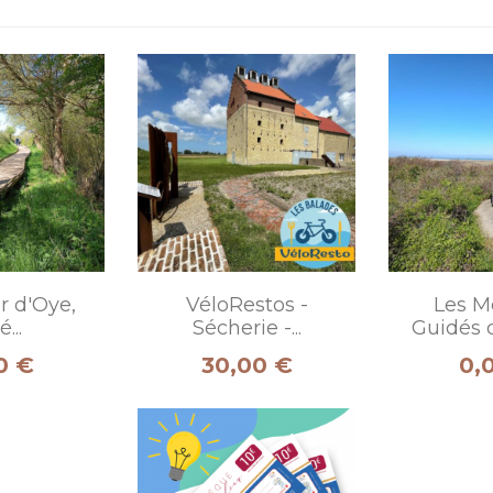
er d'Oye,
VéloRestos -
Les M
...
Sécherie -...
Guidés d
Prix
Prix
0 €
30,00 €
0,