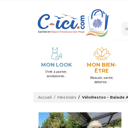
MON LOOK
MON BIEN-
ÊTRE
Prêt à porter,
accessoires...
Beauté, santé,
détente...
Accueil
Mes loisirs
VéloRestos - Balade A