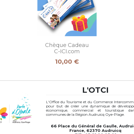
Chèque Cadeau
C-ICI.com
Prix
10,00 €
L'OTCI
L'Office du Tourisme et du Commerce Intercomm
pour but de créer une dynamique de dévelop
économique, commercial et touristique da
communes de la Région Audruicq Oye-Plage.
66 Place du Général de Gaulle, Audrui
France, 62370 Audruicq