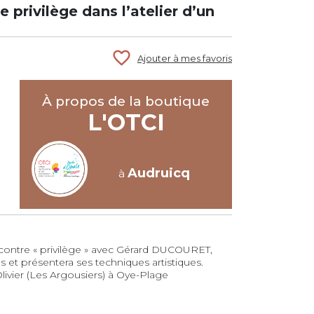
 privilège dans l’atelier d’un
favorite_border
Ajouter à mes favoris
À propos de la boutique
L'OTCI
Audruicq
à
ncontre « privilège » avec Gérard DUCOURET,
s et présentera ses techniques artistiques.
Olivier (Les Argousiers) à Oye-Plage