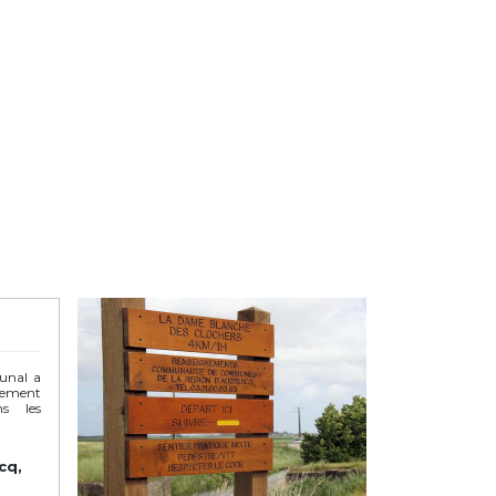
unal a
pement
ns les
cq,