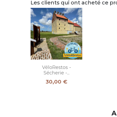
Les clients qui ont acheté ce p
VéloRestos -
Sécherie -...
Prix
30,00 €
A