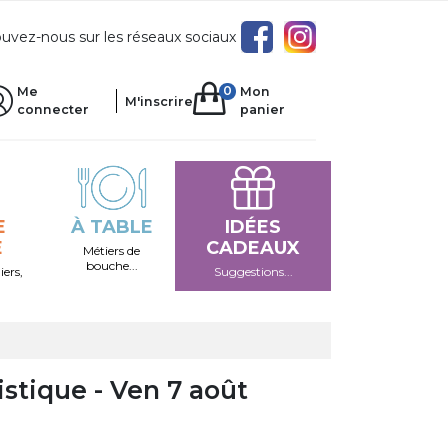
uvez-nous sur les réseaux sociaux
0
Me
Mon
M'inscrire
connecter
panier
E
À TABLE
IDÉES
E
CADEAUX
Métiers de
bouche...
iers,
Suggestions...
istique - Ven 7 août