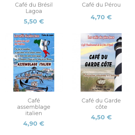
Café du Brésil
Café du Pérou
Lagoa
Prix
4,70 €
Prix
5,50 €
Café
Café du Garde
assemblage
côte
italien
Prix
4,50 €
Prix
4,90 €