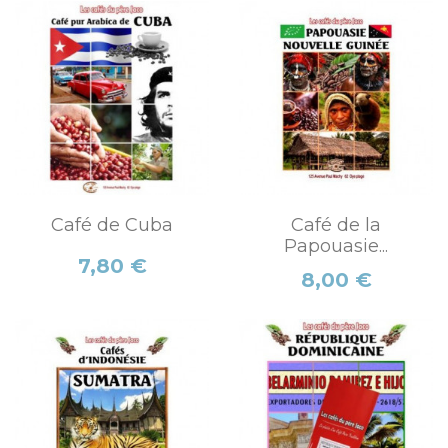
Café de Cuba
Café de la
Papouasie...
Prix
7,80 €
Prix
8,00 €