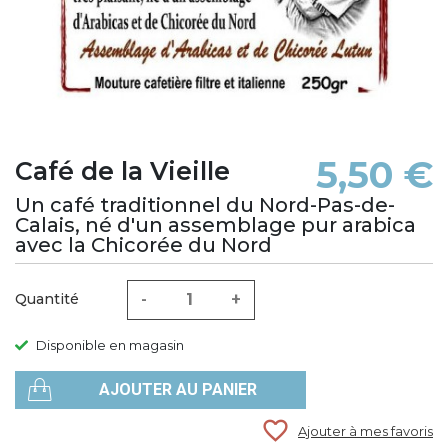
5,50 €
Café de la Vieille
Un café traditionnel du Nord-Pas-de-
Calais, né d'un assemblage pur arabica
avec la Chicorée du Nord
-
+
Quantité
Disponible en magasin
AJOUTER AU PANIER
favorite_border
Ajouter à mes favoris