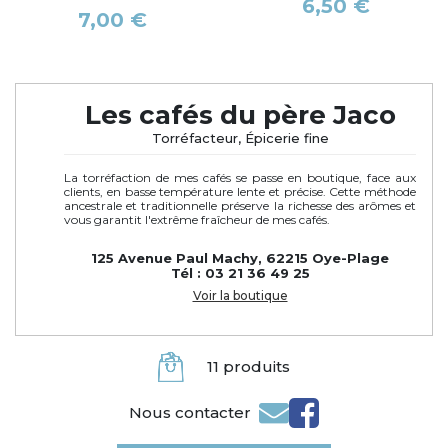
Prix
6,50 €
Prix
7,00 €
Les cafés du père Jaco
Torréfacteur, Épicerie fine
La torréfaction de mes cafés se passe en boutique, face aux
clients, en basse température lente et précise. Cette méthode
ancestrale et traditionnelle préserve la richesse des arômes et
vous garantit l'extrême fraîcheur de mes cafés.
125 Avenue Paul Machy, 62215 Oye-Plage
Tél : 03 21 36 49 25
Voir la boutique
11 produits
Nous contacter