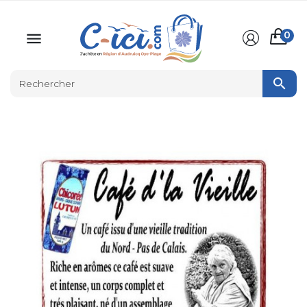
0

