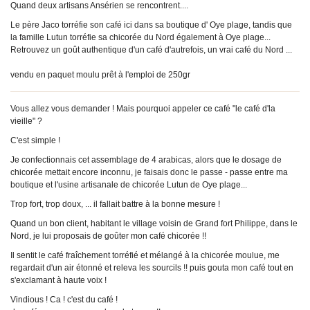
Quand deux artisans Ansérien se rencontrent....
Le père Jaco torréfie son café ici dans sa boutique d' Oye plage, tandis que
la famille Lutun torréfie sa chicorée du Nord également à Oye plage...
Retrouvez un goût authentique d'un café d'autrefois, un vrai café du Nord ...
vendu en paquet moulu prêt à l'emploi de 250gr
Vous allez vous demander ! Mais pourquoi appeler ce café "le café d'la
vieille" ?
C'est simple !
Je confectionnais cet assemblage de 4 arabicas, alors que le dosage de
chicorée mettait encore inconnu, je faisais donc le passe - passe entre ma
boutique et l'usine artisanale de chicorée Lutun de Oye plage...
Trop fort, trop doux, ... il fallait battre à la bonne mesure !
Quand un bon client, habitant le village voisin de Grand fort Philippe, dans le
Nord, je lui proposais de goûter mon café chicorée !!
Il sentit le café fraîchement torréfié et mélangé à la chicorée moulue, me
regardait d'un air étonné et releva les sourcils !! puis gouta mon café tout en
s'exclamant à haute voix !
Vindious ! Ca ! c'est du café !