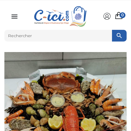
0

