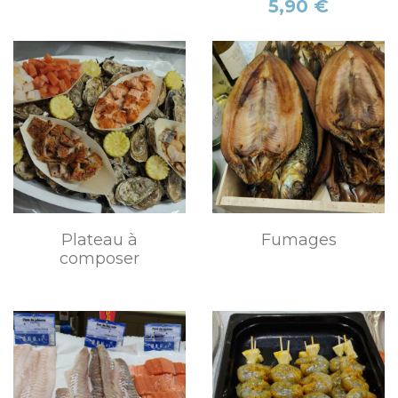
Prix
5,90 €
Plateau à
Fumages
composer